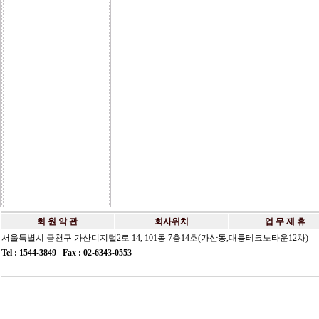
회 원 약 관
회사위치
업 무 제 휴
서울특별시 금천구 가산디지털2로 14, 101동 7층14호(가산동,대륭테크노타운12차)
Tel : 1544-3849 Fax : 02-6343-0553